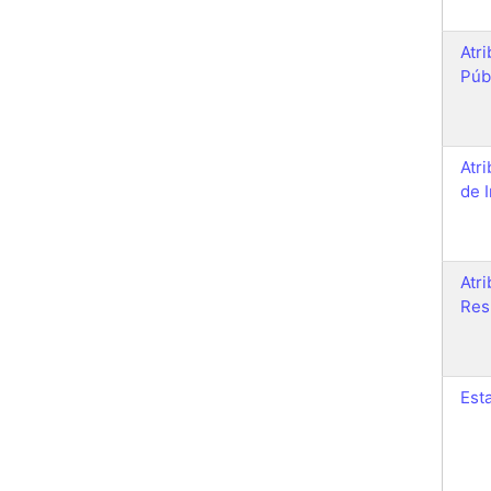
Atr
Púb
Atr
de 
Atr
Res
Est