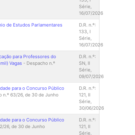
Série,
16/07/2026
mio de Estudos Parlamentares
D.R. n.º:
133, I
Série,
16/07/2026
ucação para Professores do
D.R. n.º:
mil) Vagas
- Despacho n.º
SN, II
Série,
09/07/2026
lidade para o Concurso Público
D.R. n.º:
 n.º 63/26, de 30 de Junho
121, II
Série,
30/06/2026
lidade para o Concurso Público
D.R. n.º:
2/26, de 30 de Junho
121, II
Série,