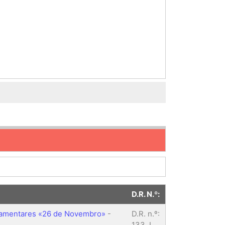
D.R. N.º:
arlamentares «26 de Novembro»
-
D.R. n.º:
133, I