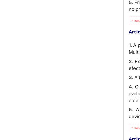
5. Em caso de indeferimento, o requerente deverá proceder ao pagamento da propina ou da prestação em causa
no pr
⇡ Iníc
Artig
1. A propina deve ser paga, preferencialmente, por Entidade e Referência, através das plataformas digitais como
Multi
2. Excepcionalmente, para além das plataformas digitais, em último caso, os pagamentos podem também ser
efec
3. 
4. O não pagamento da propina é impeditivo mais do que suficiente à assistência às aulas e à realização de
aval
e de 
5. A Universidade não aceita qualquer tipo de pedido de reembolso, podendo, em casos excepcionais,
devid
⇡ Iníc
Artig