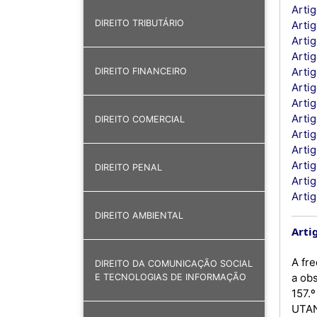
Artig
DIREITO TRIBUTÁRIO
Artig
Arti
Arti
Arti
DIREITO FINANCEIRO
Artig
Arti
Arti
DIREITO COMERCIAL
Arti
Arti
Arti
DIREITO PENAL
Arti
Artig
DIREITO AMBIENTAL
Artig
A fr
DIREITO DA COMUNICAÇÃO SOCIAL
a ob
E TECNOLOGIAS DE INFORMAÇÃO
157.
UTAN