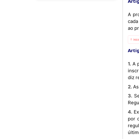
Artig
A pr
cada
ao p
⇡ Iníc
Artig
1. A primeira, das dez (10) propinas do ano académico, será paga na totalidade, no momento da matrícula ou da
insc
diz r
2. 
3. Sempre que tal não ocorra, serão aplicadas ao estudante as sanções previstas no Artigo 9.º do presente
Regu
4. Excepcionalmente, mediante requerimento fundamentado do estudante interessado, poderá ser autorizado,
por 
regu
últi