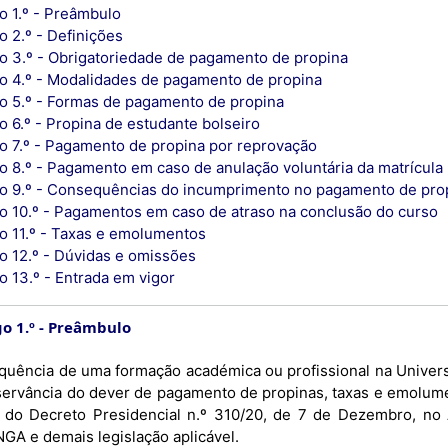
o 1.º - Preâmbulo
o 2.º - Definições
go 3.º - Obrigatoriedade de pagamento de propina
go 4.º - Modalidades de pagamento de propina
go 5.º - Formas de pagamento de propina
o 6.º - Propina de estudante bolseiro
go 7.º - Pagamento de propina por reprovação
go 8.º - Pagamento em caso de anulação voluntária da matrícula
go 9.º - Consequências do incumprimento no pagamento de pro
go 10.º - Pagamentos em caso de atraso na conclusão do curso
go 11.º - Taxas e emolumentos
go 12.º - Dúvidas e omissões
o 13.º - Entrada em vigor
o 1.º
Preâmbulo
equência de uma formação académica ou profissional na Univer
servância do dever de pagamento de propinas, taxas e emolume
º do Decreto Presidencial n.º 310/20, de 7 de Dezembro, n
GA e demais legislação aplicável.