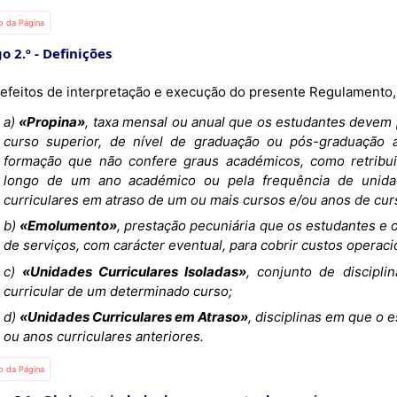
io da Página
o 2.º
Definições
 efeitos de interpretação e execução do presente Regulamento,
a)
«Propina»
, taxa mensal ou anual que os estudantes devem 
curso superior, de nível de graduação ou pós-graduação a
formação que não confere graus académicos, como retribui
longo de um ano académico ou pela frequência de unidad
curriculares em atraso de um ou mais cursos e/ou anos de cur
b)
«Emolumento»
, prestação pecuniária que os estudantes e 
de serviços, com carácter eventual, para cobrir custos operac
c)
«Unidades Curriculares Isoladas»
, conjunto de discipli
curricular de um determinado curso;
d)
«Unidades Curriculares em Atraso»
, disciplinas em que o
ou anos curriculares anteriores.
io da Página