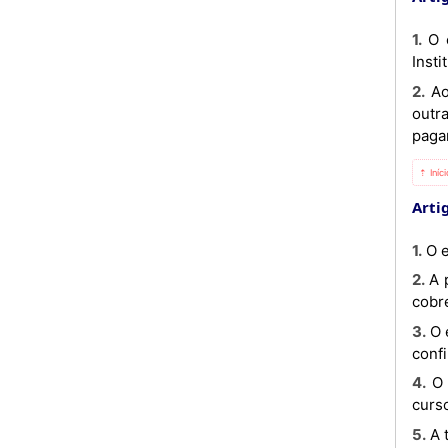
1. O estatuto de estudante bolseiro é formalizado mediante um protocolo assinado entre a Universidade e a
Insti
2. Ao estudante bolseiro em geral serão aplicadas todas as normas deste Regulamento, salvo a existência de
outr
paga
⇡ Iníc
Artig
1. 
2. A propina a ser paga pelo estudante que, na condição de aprovado esteja a frequentar um novo ano do curso,
cobre
3. O estudante com apenas três (3) disciplinas em atraso que não pretenda frequentar o ano subsequente, pode
confi
4. O estudante com mais de três (3) disciplinas em atraso, independentemente de serem do mesmo ano do
curs
5. 