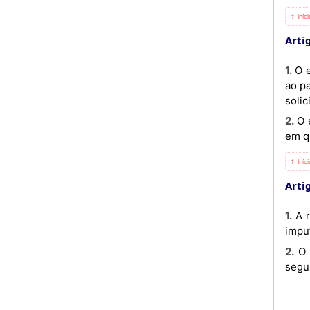
⇡ Iníc
Artig
1. O estudante que, até ao 10.º dia do mês, declare, por escrito, a vontade de anular a sua matrícula, procedendo
ao p
solic
2. O estudante que o solicite a partir do 11.º dia do mês, fica também obrigado ao pagamento da propina do mês
em qu
⇡ Iníc
Artig
1. A realização de provas nos termos do número quatro (4), do Artigo 5.º do presente Regulamento, dá lugar a
impu
2. O incumprimento da obrigação de pagamento de propina nos prazos estabelecidos tem adicionalmente as
segu