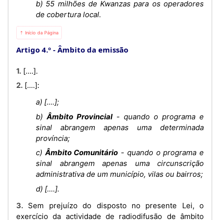
b) 55 milhões de Kwanzas para os operadores
de cobertura local.
⇡ Início da Página
Artigo 4.º
Âmbito da emissão
1. [....].
2. [....]:
a) [....];
b)
Âmbito Provincial
- quando o programa e
sinal abrangem apenas uma determinada
província;
c)
Âmbito Comunitário
- quando o programa e
sinal abrangem apenas uma circunscrição
administrativa de um município, vilas ou bairros;
d) [....].
3. Sem prejuízo do disposto no presente Lei, o
exercício da actividade de radiodifusão de âmbito