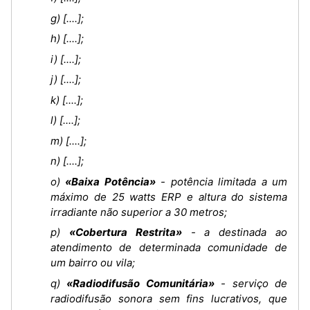
g) [....];
h) [....];
i) [....];
j) [....];
k) [....];
l) [....];
m) [....];
n) [....];
o)
«Baixa Potência»
- potência limitada a um
máximo de 25 watts ERP e altura do sistema
irradiante não superior a 30 metros;
p)
«Cobertura Restrita»
- a destinada ao
atendimento de determinada comunidade de
um bairro ou vila;
q)
«Radiodifusão Comunitária»
- serviço de
radiodifusão sonora sem fins lucrativos, que