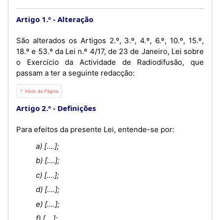
Artigo 1.º
Alteração
São alterados os Artigos 2.º, 3.º, 4.º, 6.º, 10.º, 15.º,
18.º e 53.º da Lei n.º 4/17, de 23 de Janeiro, Lei sobre
o Exercício da Actividade de Radiodifusão, que
passam a ter a seguinte redacção:
⇡ Início da Página
Artigo 2.º
Definições
Para efeitos da presente Lei, entende-se por:
a) [....];
b) [....];
c) [....];
d) [....];
e) [....];
f) [....];