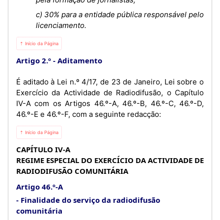
c) 30% para a entidade pública responsável pelo
licenciamento.
⇡ Início da Página
Artigo 2.º
Aditamento
É aditado à Lei n.º 4/17, de 23 de Janeiro, Lei sobre o
Exercício da Actividade de Radiodifusão, o Capítulo
IV-A com os Artigos 46.º-A, 46.º-B, 46.º-C, 46.º-D,
46.º-E e 46.º-F, com a seguinte redacção:
⇡ Início da Página
CAPÍTULO IV-A
REGIME ESPECIAL DO EXERCÍCIO DA ACTIVIDADE DE
RADIODIFUSÃO COMUNITÁRIA
Artigo 46.º-A
Finalidade do serviço da radiodifusão
comunitária