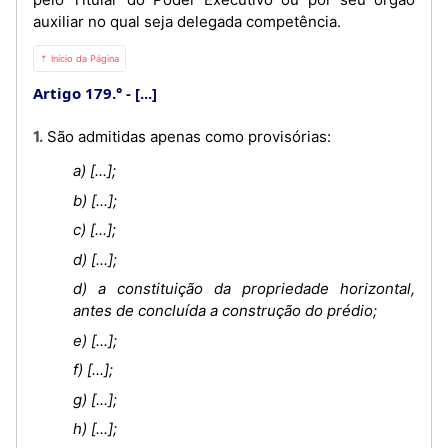
auxiliar no qual seja delegada competência.
⇡ Início da Página
Artigo 179.°
[...]
1. São admitidas apenas como provisórias:
a) [...];
b) [...];
c) [...];
d) [...];
d) a constituição da propriedade horizontal,
antes de concluída a construção do prédio;
e) [...];
f) [...];
g) [...];
h) [...];