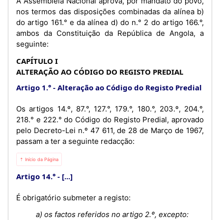
A Assembleia Nacional aprova, por mandato do povo,
nos termos das disposições combinadas da alínea b)
do artigo 161.° e da alínea d) do n.° 2 do artigo 166.°,
ambos da Constituição da República de Angola, a
seguinte:
CAPÍTULO I
ALTERAÇÃO AO CÓDIGO DO REGISTO PREDIAL
Artigo 1.°
Alteração ao Código do Registo Predial
Os artigos 14.º, 87.°, 127.°, 179.°, 180.°, 203.º, 204.°,
218.° e 222.° do Código do Registo Predial, aprovado
pelo Decreto-Lei n.º 47 611, de 28 de Março de 1967,
passam a ter a seguinte redacção:
⇡ Início da Página
Artigo 14.°
[...]
É obrigatório submeter a registo:
a) os factos referidos no artigo 2.º, excepto: