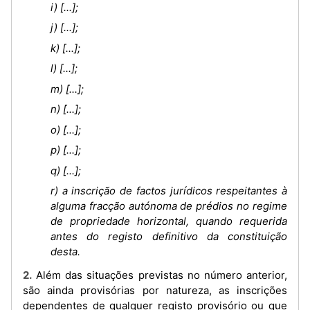
i) [...];
j) [...];
k) [...];
l) [...];
m) [...];
n) [...];
o) [...];
p) [...];
q) [...];
r) a inscrição de factos jurídicos respeitantes à
alguma fracção autónoma de prédios no regime
de propriedade horizontal, quando requerida
antes do registo definitivo da constituição
desta.
2. Além das situações previstas no número anterior,
são ainda provisórias por natureza, as inscrições
dependentes de qualquer registo provisório ou que