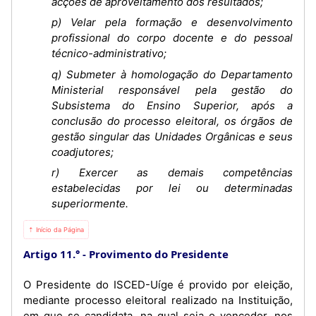
acções de aproveitamento dos resultados;
p) Velar pela formação e desenvolvimento
profissional do corpo docente e do pessoal
técnico-administrativo;
q) Submeter à homologação do Departamento
Ministerial responsável pela gestão do
Subsistema do Ensino Superior, após a
conclusão do processo eleitoral, os órgãos de
gestão singular das Unidades Orgânicas e seus
coadjutores;
r) Exercer as demais competências
estabelecidas por lei ou determinadas
superiormente.
⇡ Início da Página
Artigo 11.°
Provimento do Presidente
O Presidente do ISCED-Uíge é provido por eleição,
mediante processo eleitoral realizado na Instituição,
em que se candidata, na qual seja o vencedor, nos