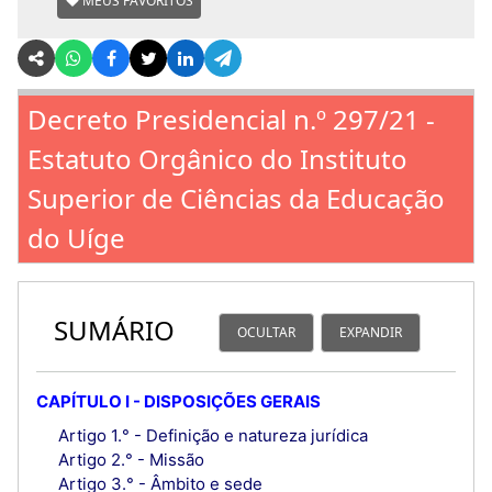
MEUS FAVORITOS
Decreto Presidencial n.º 297/21 -
Estatuto Orgânico do Instituto
Superior de Ciências da Educação
do Uíge
SUMÁRIO
OCULTAR
EXPANDIR
CAPÍTULO I - DISPOSIÇÕES GERAIS
Artigo 1.° - Definição e natureza jurídica
Artigo 2.° - Missão
Artigo 3.° - Âmbito e sede