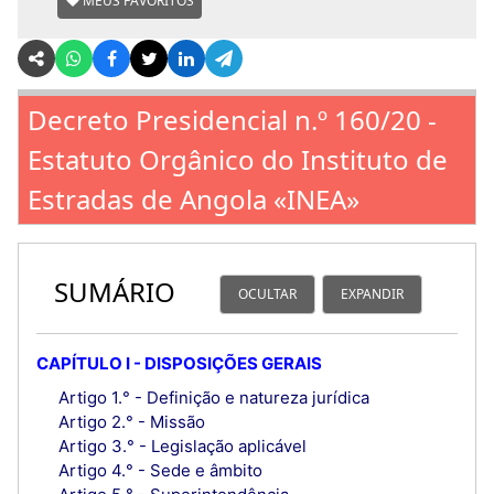
MEUS FAVORITOS
Decreto Presidencial n.º 160/20 -
Estatuto Orgânico do Instituto de
Estradas de Angola «INEA»
SUMÁRIO
OCULTAR
EXPANDIR
CAPÍTULO I - DISPOSIÇÕES GERAIS
Artigo 1.° - Definição e natureza jurídica
Artigo 2.° - Missão
Artigo 3.° - Legislação aplicável
Artigo 4.° - Sede e âmbito