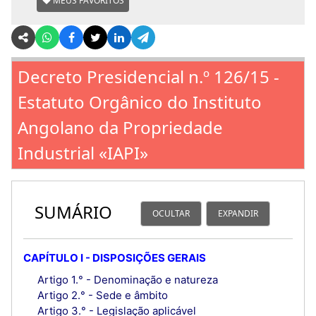
MEUS FAVORITOS
Decreto Presidencial n.º 126/15 -
Estatuto Orgânico do Instituto
Angolano da Propriedade
Industrial «IAPI»
SUMÁRIO
OCULTAR
EXPANDIR
CAPÍTULO I - DISPOSIÇÕES GERAIS
Artigo 1.° - Denominação e natureza
Artigo 2.° - Sede e âmbito
Artigo 3.° - Legislação aplicável