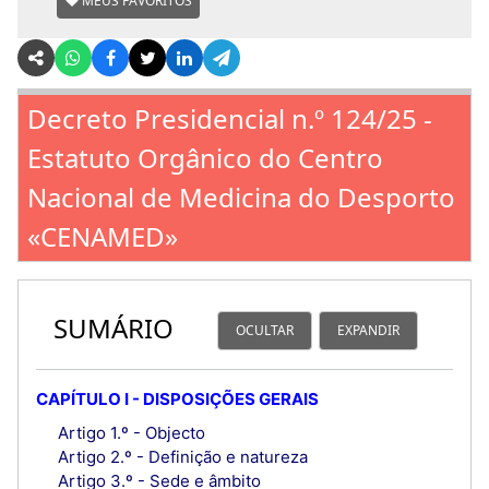
MEUS FAVORITOS
Decreto Presidencial n.º 124/25 -
Estatuto Orgânico do Centro
Nacional de Medicina do Desporto
«CENAMED»
SUMÁRIO
OCULTAR
EXPANDIR
CAPÍTULO I - DISPOSIÇÕES GERAIS
Artigo 1.º - Objecto
Artigo 2.º - Definição e natureza
Artigo 3.º - Sede e âmbito