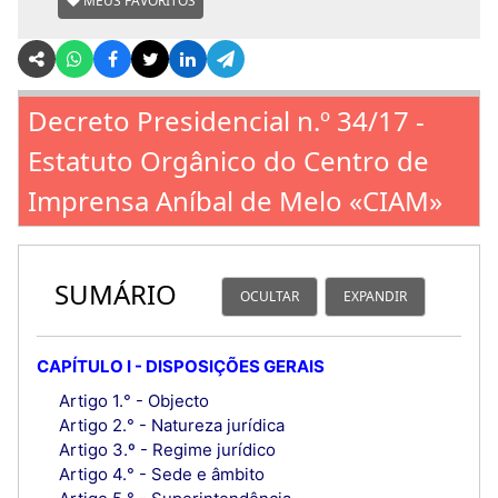
MEUS FAVORITOS
Decreto Presidencial n.º 34/17 -
Estatuto Orgânico do Centro de
Imprensa Aníbal de Melo «CIAM»
SUMÁRIO
OCULTAR
EXPANDIR
CAPÍTULO I - DISPOSIÇÕES GERAIS
Artigo 1.° - Objecto
Artigo 2.° - Natureza jurídica
Artigo 3.º - Regime jurídico
Artigo 4.° - Sede e âmbito