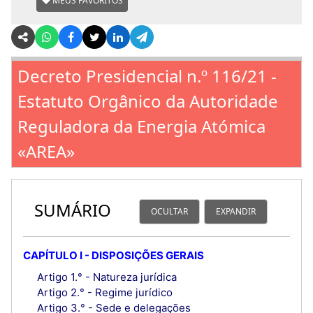
MEUS FAVORITOS
Decreto Presidencial n.º 116/21 -
Estatuto Orgânico da Autoridade
Reguladora da Energia Atómica
«AREA»
SUMÁRIO
OCULTAR
EXPANDIR
CAPÍTULO I - DISPOSIÇÕES GERAIS
Artigo 1.° - Natureza jurídica
Artigo 2.° - Regime jurídico
Artigo 3.° - Sede e delegações