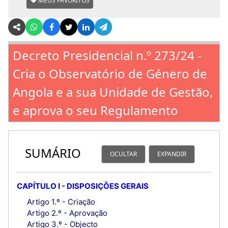
MEUS FAVORITOS
Decreto Presidencial n.º 273/24 -
Cria o Observatório de Género de
Angola e a sua Unidade de Gestão,
e aprova o seu Regulamento
SUMÁRIO
OCULTAR
EXPANDIR
CAPÍTULO I - DISPOSIÇÕES GERAIS
Artigo 1.º - Criação
Artigo 2.º - Aprovação
Artigo 3.º - Objecto