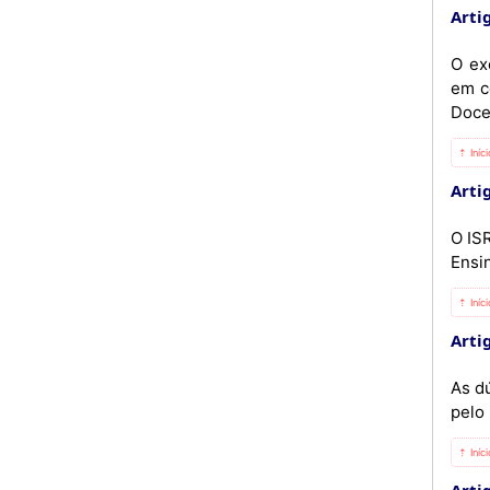
Artig
O ex
em c
Doce
⇡ Iníc
Artig
O IS
Ensin
⇡ Iníc
Artig
As d
pelo
⇡ Iníc