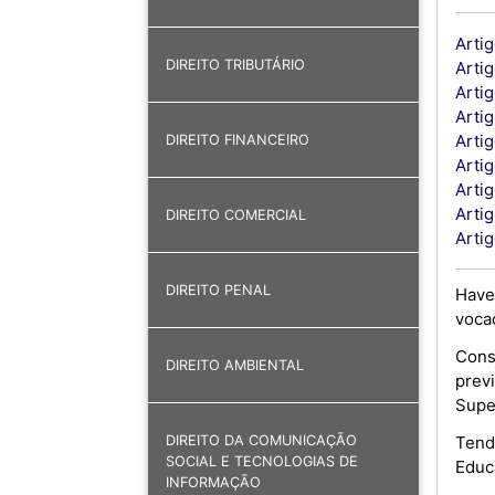
Artig
DIREITO TRIBUTÁRIO
Artig
Artig
Arti
Artig
DIREITO FINANCEIRO
Artig
Arti
Arti
DIREITO COMERCIAL
Artig
DIREITO PENAL
Have
voca
Cons
DIREITO AMBIENTAL
prev
Super
Tendo
DIREITO DA COMUNICAÇÃO
SOCIAL E TECNOLOGIAS DE
Educ
INFORMAÇÃO