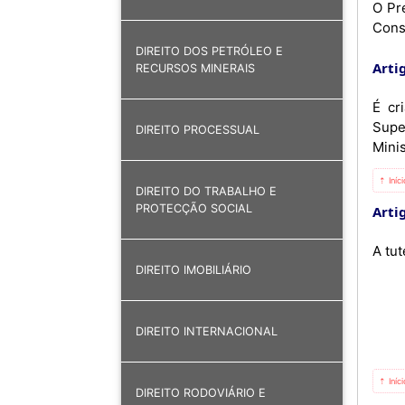
O Pre
Cons
DIREITO DOS PETRÓLEO E
Artig
RECURSOS MINERAIS
É cr
Supe
DIREITO PROCESSUAL
Minis
⇡ Iníc
DIREITO DO TRABALHO E
PROTECÇÃO SOCIAL
Artig
A tut
DIREITO IMOBILIÁRIO
DIREITO INTERNACIONAL
⇡ Iníc
DIREITO RODOVIÁRIO E