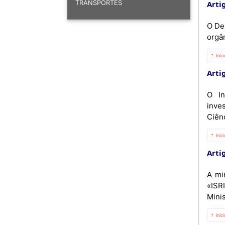
Artig
TRANSPORTES
O De
orgân
⇡ Iníc
Artig
O In
inve
Ciênc
⇡ Iníc
Artig
A mi
«ISR
Mini
⇡ Iníc