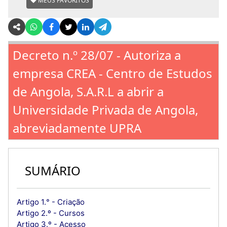
MEUS FAVORITOS
Decreto n.º 28/07 - Autoriza a
empresa CREA - Centro de Estudos
de Angola, S.A.R.L a abrir a
Universidade Privada de Angola,
abreviadamente UPRA
SUMÁRIO
Artigo 1.° - Criação
Artigo 2.º - Cursos
Artigo 3.º - Acesso