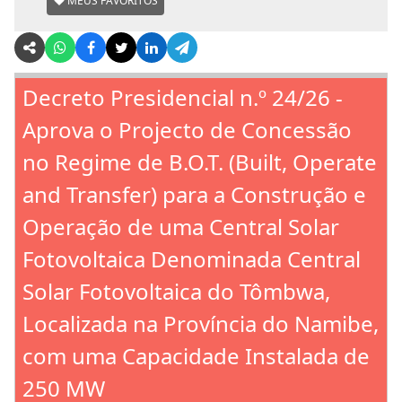
MEUS FAVORITOS
Decreto Presidencial n.º 24/26 -
Aprova o Projecto de Concessão
no Regime de B.O.T. (Built, Operate
and Transfer) para a Construção e
Operação de uma Central Solar
Fotovoltaica Denominada Central
Solar Fotovoltaica do Tômbwa,
Localizada na Província do Namibe,
com uma Capacidade Instalada de
250 MW