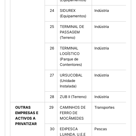
24
SIDUREX
Indústria
10
(Equipamentos)
25
TERMINAL DE
Indústria
10
PASSAGEM
(Terreno)
26
TERMINAL
Indústria
10
LOGÍSTICO
(Parque de
Contentores)
27
URSUCOBAL
Indústria
10
(Unidade
Instalada)
28
ZUB II (Terreno)
Indústria
10
OUTRAS
29
CAMINHOS DE
Transportes
10
EMPRESAS E
FERRO DE
ACTIVOS A
MOCÂMEDES
PRIVATIZAR
30
EDIPESCA
Pescas
10
LUANDA. U.E.E