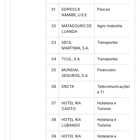
31
EDIPESCA
Pescas
10
NAMIBE, U.E.E
32
MATADOURO DE
Agro-Indústria
10
LUANDA
33
SECIL
Transportes
10
MARÍTIMA, S.A.
34
TCUL, S.A.
Transportes
10
35
MUNDIAL
Financeiro
70
SEGUROS, S.A.
36
ENCTA
Telecomunicações
10
e TI
37
HOTEL IKA
Hotelaria e
10
CAXITO
Turismo
38
HOTEL IKA
Hotelaria e
10
LUBANGO
Turismo
39
HOTEL IKA
Hotelaria e
10