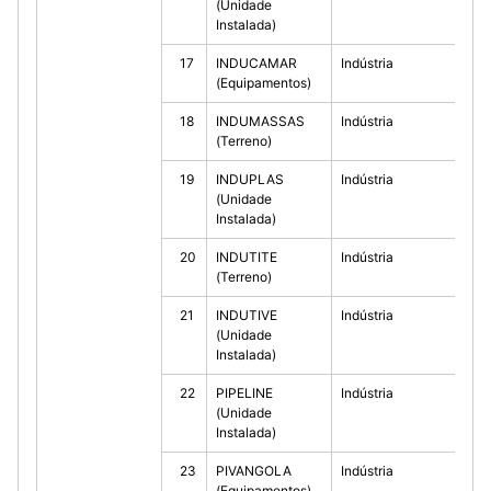
(Unidade
Instalada)
17
INDUCAMAR
Indústria
10
(Equipamentos)
18
INDUMASSAS
Indústria
10
(Terreno)
19
INDUPLAS
Indústria
10
(Unidade
Instalada)
20
INDUTITE
Indústria
10
(Terreno)
21
INDUTIVE
Indústria
10
(Unidade
Instalada)
22
PIPELINE
Indústria
10
(Unidade
Instalada)
23
PIVANGOLA
Indústria
10
(Equipamentos)