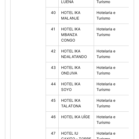
LUENA
Turismo
40
HOTEL IKA
Hotelaria e
10
MALANJE
Turismo
41
HOTEL IKA
Hotelaria e
10
MBANZA
Turismo
CONGO
42
HOTEL IKA
Hotelaria e
10
NDALATANDO
Turismo
43
HOTEL IKA
Hotelaria e
10
ONDJIVA
Turismo
44
HOTEL IKA
Hotelaria e
10
SOYO
Turismo
45
HOTEL IKA
Hotelaria e
10
TALATONA
Turismo
46
HOTEL IKA UÍGE
Hotelaria e
10
Turismo
47
HOTEL IU
Hotelaria e
10
CAXITO - TORRE
Turismo