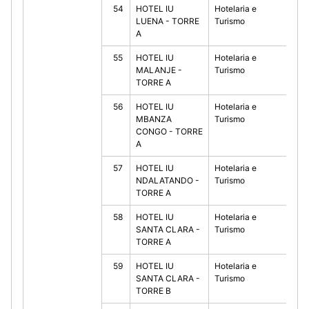
54
HOTEL IU
Hotelaria e
10
LUENA - TORRE
Turismo
A
55
HOTEL IU
Hotelaria e
10
MALANJE -
Turismo
TORRE A
56
HOTEL IU
Hotelaria e
10
MBANZA
Turismo
CONGO - TORRE
A
57
HOTEL IU
Hotelaria e
10
NDALATANDO -
Turismo
TORRE A
58
HOTEL IU
Hotelaria e
10
SANTA CLARA -
Turismo
TORRE A
59
HOTEL IU
Hotelaria e
10
SANTA CLARA -
Turismo
TORRE В