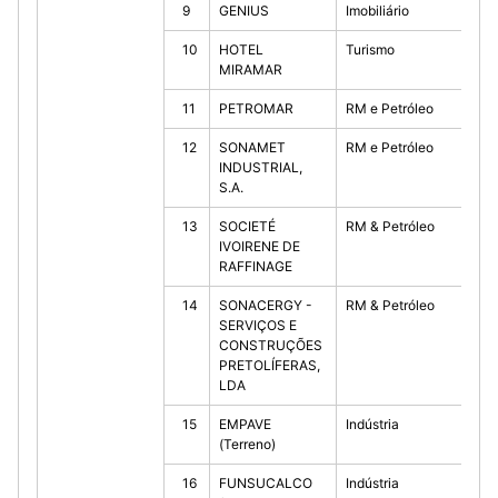
9
GENIUS
Imobiliário
10
10
HOTEL
Turismo
10
MIRAMAR
11
PETROMAR
RM e Petróleo
30
12
SONAMET
RM e Petróleo
40
INDUSTRIAL,
S.A.
13
SOCIETÉ
RM & Petróleo
20
IVOIRENE DE
RAFFINAGE
14
SONACERGY -
RM & Petróleo
40
SERVIÇOS E
CONSTRUÇÕES
PRETOLÍFERAS,
LDA
15
EMPAVE
Indústria
10
(Terreno)
16
FUNSUCALCO
Indústria
10