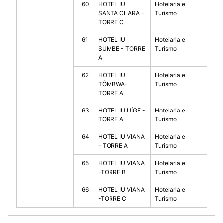
60
HOTEL IU
Hotelaria e
10
SANTA CLARA -
Turismo
TORRE C
61
HOTEL IU
Hotelaria e
10
SUMBE - TORRE
Turismo
A
62
HOTEL IU
Hotelaria e
10
TÔMBWA-
Turismo
TORRE A
63
HOTEL IU UÍGE -
Hotelaria e
10
TORRE A
Turismo
64
HOTEL IU VIANA
Hotelaria e
10
- TORRE A
Turismo
65
HOTEL IU VIANA
Hotelaria e
10
-TORRE B
Turismo
66
HOTEL IU VIANA
Hotelaria e
10
-TORRE C
Turismo