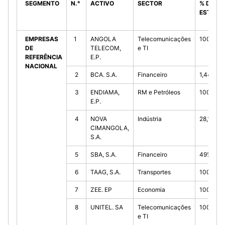
SEGMENTO
N.°
ACTIVO
SECTOR
% DO
ESTADO
EMPRESAS
1
ANGOLA
Telecomunicações
100%(D)
DE
TELECOM,
e TI
REFERÊNCIA
E.P.
NACIONAL
2
BCA. S.A.
Financeiro
1,44%(D)
3
ENDIAMA,
RM e Petróleos
100%(D)
E.P.
4
NOVA
Indústria
28,13%(1
CIMANGOLA,
S.A.
5
SBA, S.A.
Financeiro
49%(D)
6
TAAG, S.A.
Transportes
100%(D)
7
ZEE. EP
Economia
100%(D)
8
UNITEL. SA
Telecomunicações
100%(I)
e TI