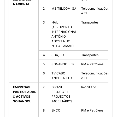
NACIONAL
2
MS TELCOM. SA
Telecomunicações
10
e TI
3
NAIL
Transportes
10
(AEROPORTO
INTERNACIONAL
ANTÓNIO
AGOSTINHO
NETO - AIAAN)
4
SGA, S.A.
Transportes
90
5
SONANGOL-EP
RM e Petróleos
10
6
TV CABO
Telecomunicações
49
ANGOLA, LDA.
e TI
EMPRESAS
7
DIRANI
Imobiliário
10
PARTICIPADAS
PROJECT III -
& ACTIVOS
PROJECTOS
SONANGOL
IMOBILIÁRIOS
8
ENCO
RM e Petróleos
78