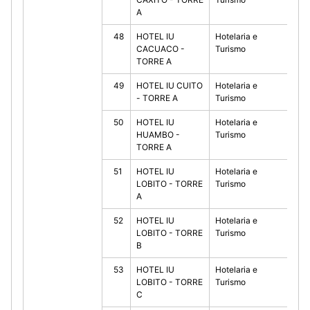
A
48
HOTEL IU
Hotelaria e
10
CACUACO -
Turismo
TORRE A
49
HOTEL IU CUITO
Hotelaria e
10
- TORRE A
Turismo
50
HOTEL IU
Hotelaria e
10
HUAMBO -
Turismo
TORRE A
51
HOTEL IU
Hotelaria e
10
LOBITO - TORRE
Turismo
A
52
HOTEL IU
Hotelaria e
10
LOBITO - TORRE
Turismo
B
53
HOTEL IU
Hotelaria e
10
LOBITO - TORRE
Turismo
C