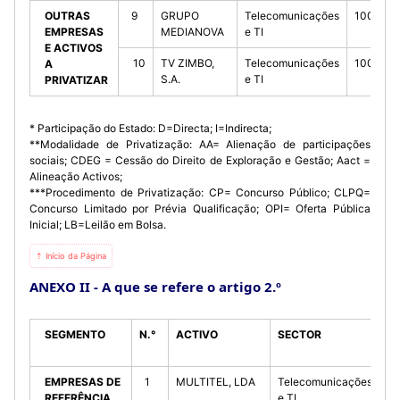
OUTRAS
9
GRUPO
Telecomunicações
100%(D)
EMPRESAS
MEDIANOVA
e TI
E ACTIVOS
10
TV ZIMBO,
Telecomunicações
100%(D)
A
S.A.
e TI
PRIVATIZAR
* Participação do Estado: D=Directa; I=Indirecta;
**Modalidade de Privatização: AA= Alienação de participações
sociais; CDEG = Cessão do Direito de Exploração e Gestão; Aact =
Alineação Activos;
***Procedimento de Privatização: CP= Concurso Público; CLPQ=
Concurso Limitado por Prévia Qualificação; OPI= Oferta Pública
Inicial; LB=Leilão em Bolsa.
⇡ Início da Página
ANEXO II - A que se refere o artigo 2.º
SEGMENTO
N.°
ACTIVO
SECTOR
%
E
EMPRESAS DE
1
MULTITEL, LDA
Telecomunicações
90
REFERÊNCIA
e TI