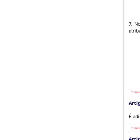
7. No domínio da determinação e outorga dos subsídios prestados pelo Estado, o IGAPE tem as seguintes
atrib
⇡ Iníc
Artig
É adi
⇡ Iníc
Artig