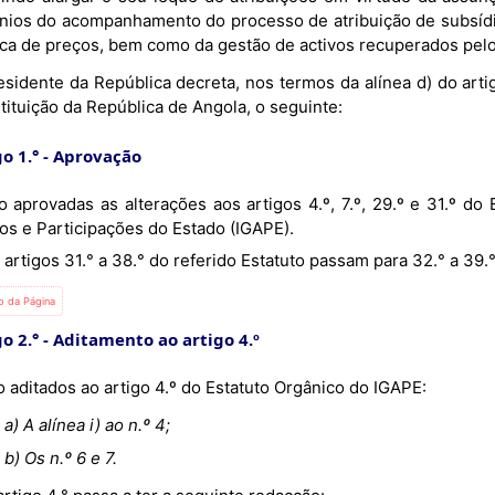
nios do acompanhamento do processo de atribuição de subsídi
tica de preços, bem como da gestão de activos recuperados pelo
sidente da República decreta, nos termos da alínea d) do artig
tituição da República de Angola, o seguinte:
o 1.°
Aprovação
os e Participações do Estado (IGAPE).
Os artigos 31.° a 38.° do referido Estatuto passam para 32.° a 3
io da Página
o 2.°
Aditamento ao artigo 4.º
São aditados ao artigo 4.º do Estatuto Orgânico do IGAPE:
a) A alínea i) ao n.º 4;
b) Os n.º 6 e 7.