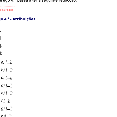
O artigo 4.° passa a ter a seguinte redacção:
io da Página
o 4.°
Atribuições
].
.].
.].
.]:
a) [...];
b) [...];
c) [...];
d) [...];
e) [...];
f [...];
g) [...];
h)[...];