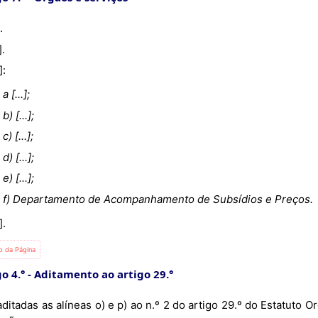
].
.].
.]:
a [...];
b) [...];
c) [...];
d) [...];
e) [...];
f) Departamento de Acompanhamento de Subsídios e Preços.
.].
io da Página
o 4.°
Aditamento ao artigo 29.°
ditadas as alíneas o) e p) ao n.º 2 do artigo 29.º do Estatuto 