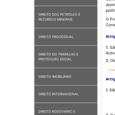
domí
polí
DIREITO DOS PETRÓLEO E
O Pre
RECURSOS MINERAIS
Cons
Artig
DIREITO PROCESSUAL
1. São aprovadas as alterações aos artigos 4.º, 7.º, 29.º e 31.º do Estatuto Orgânico do Instituto de Gestão de
Activ
DIREITO DO TRABALHO E
PROTECÇÃO SOCIAL
2. 
⇡ Iníc
DIREITO IMOBILIÁRIO
Artig
1. 
DIREITO INTERNACIONAL
DIREITO RODOVIÁRIO E