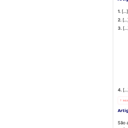
1. [...
2. [..
3. [..
4. [..
⇡ Iníc
Artig
São a