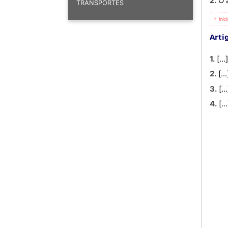
2. 
TRANSPORTES
⇡ Iníc
Artig
1. [...
2. [..
3. [..
4. [..