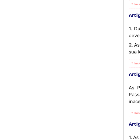
⇡ Iníc
Artig
1. Durante a permanência no território da outra Parte, os titulares dos Passaportes referidos no artigo 1.º,
dever
2. As Partes devem notificar-se através dos canais diplomáticos de maneira célere, sobre todas as alterações da
sua l
⇡ Iníc
Artig
As P
Pass
inace
⇡ Iníc
Artig
1. As Partes devem intercambiar os espécimes dos Passaportes mencionados no artigo 1.º, num prazo de até 30