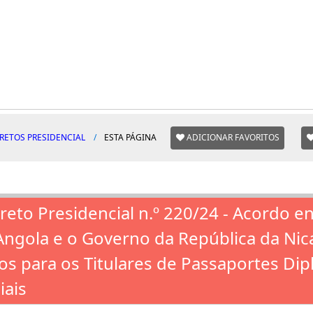
RETOS PRESIDENCIAL
ESTA PÁGINA
ADICIONAR FAVORITOS
reto Presidencial n.º 220/24 - Acordo e
Angola e o Governo da República da Nic
tos para os Titulares de Passaportes Dip
iais