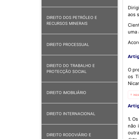
Diri
aos s
DIREITO DOS PETRÓLEO E
RECURSOS MINERAIS
Cien
uma a
Acor
DIREITO PROCESSUAL
Artig
DIREITO DO TRABALHO E
O pr
PROTECÇÃO SOCIAL
os T
Nica
DIREITO IMOBILIÁRIO
⇡ Iníc
Artig
DIREITO INTERNACIONAL
1. Os nacionais de ambas as Partes, titulares dos Passaportes mencionados no artigo 1.º, válidos por um período
não i
outra
DIREITO RODOVIÁRIO E