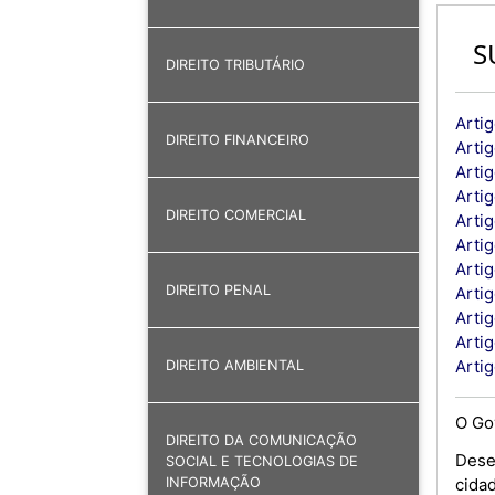
S
DIREITO TRIBUTÁRIO
Artig
DIREITO FINANCEIRO
Artig
Artig
Artig
DIREITO COMERCIAL
Artig
Arti
Arti
DIREITO PENAL
Arti
Artig
Arti
Artig
DIREITO AMBIENTAL
O Go
DIREITO DA COMUNICAÇÃO
Dese
SOCIAL E TECNOLOGIAS DE
cida
INFORMAÇÃO