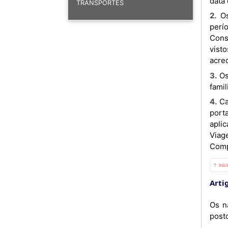
data 
TRANSPORTES
2. Os nacionais de ambas as Partes, titulares dos Passaportes mencionados no artigo 1.º, válidos por um
perí
Cons
vist
acred
3. Os membros da família dos nacionais, referidos no n.º 2 do presente artigo, gozam da mesma isenção que o
famil
4. Caso o Passaporte de um nacional de uma das Partes se extravie ou danifique no território da outra Parte, o
port
apli
Viag
Comp
⇡ Iníc
Artig
Os n
posto