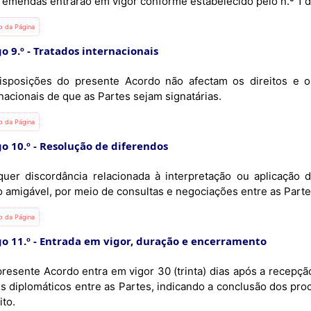
As emendas entrarão em vigor conforme estabelecido pelo n.º 1 d
io da Página
o 9.º
Tratados internacionais
isposições do presente Acordo não afectam os direitos e o
nacionais de que as Partes sejam signatárias.
io da Página
go 10.º
Resolução de diferendos
quer discordância relacionada à interpretação ou aplicação 
 amigável, por meio de consultas e negociações entre as Partes
io da Página
go 11.º
Entrada em vigor, duração e encerramento
is diplomáticos entre as Partes, indicando a conclusão dos pro
ito.