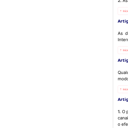
2. 
⇡ Iníc
Artig
As d
Inter
⇡ Iníc
Arti
Qual
modo
⇡ Iníc
Arti
1. O presente Acordo entra em vigor 30 (trinta) dias após a recepção da última notificação escrita, trocada pelos
cana
o efe