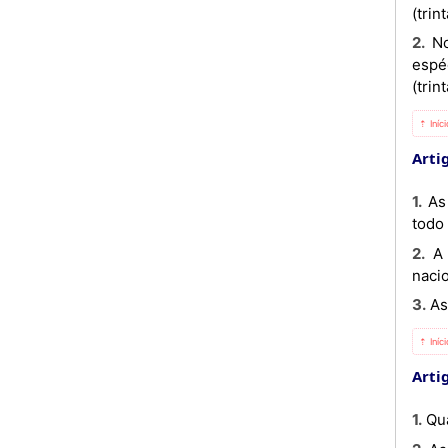
(trin
2. No caso de uma das Partes introduzir um novo Passaporte ou modificar os existentes, deverá enviar os
espé
(trin
⇡ Iníc
Artig
1. As Partes, por motivos de segurança, ordem ou saúde pública, podem suspender temporariamente, no seu
todo
2. A suspensão deve ser notificada, por via diplomática, com a maior celeridade possível e não afecta os
nacio
3. 
⇡ Iníc
Artig
1. 