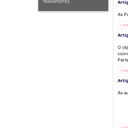
Artig
TRANSPORTES
As P
⇡ Iníc
Artig
O ob
coord
Part
⇡ Iníc
Artig
As a
⇡ Iníc