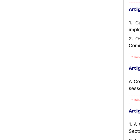
Artig
1. Cada Comité Sectorial poderá criar Subcomités ad hoc ou Grupos de Trabalho para garantir uma
impl
2. Os Subcomités ad hoc ou Grupos de Trabalho deverão apresentar relatórios das suas deliberações à
Comi
⇡ Iníc
Artig
A Co
sess
⇡ Iníc
Artig
1. A agenda de cada reunião deverá ser feita pela Parte anfitriã com base nas propostas feitas pelos Comités
Secto