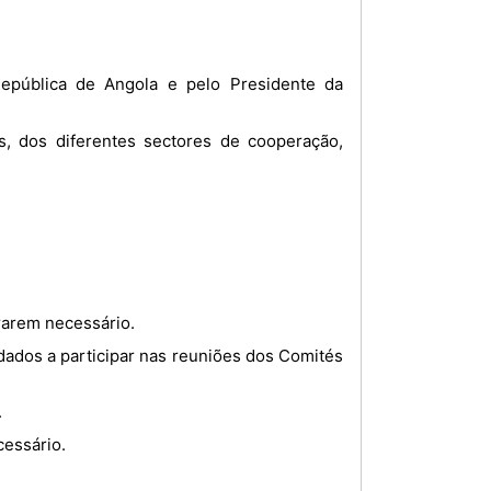
rarem necessário.
.
.
cessário.