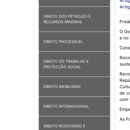
Artig
Arti
DIREITO DOS PETRÓLEO E
Preâ
RECURSOS MINERAIS
O Go
e no 
DIREITO PROCESSUAL
Consi
Reco
DIREITO DO TRABALHO E
sust
PROTECÇÃO SOCIAL
Reco
Repú
Cult
DIREITO IMOBILIÁRIO
de c
com 
DIREITO INTERNACIONAL
Empe
As P
DIREITO RODOVIÁRIO E