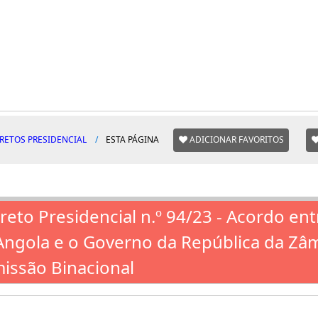
RETOS PRESIDENCIAL
ESTA PÁGINA
ADICIONAR FAVORITOS
reto Presidencial n.º 94/23 - Acordo en
Angola e o Governo da República da Zâ
issão Binacional