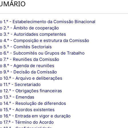
UMÁRIO
go 1.° - Estabelecimento da Comissão Binacional
go 2.° - Âmbito de cooperação
go 3.° - Autoridades competentes
go 4.° - Composição e estrutura da Comissão
o 5.° - Comités Sectoriais
go 6.° - Subcomités ou Grupos de Trabalho
go 7.° - Reuniões da Comissão
go 8.° - Agenda de reuniões
go 9.º - Decisão da Comissão
o 10.º - Arquivo e deliberações
o 11.° - Secretariado
o 12.° - Obrigações financeiras
go 13.° - Emendas
go 14.° - Resolução de diferendos
o 15.º - Acordos existentes
o 16.° - Entrada em vigor e duração
go 17.º - Término do Acordo