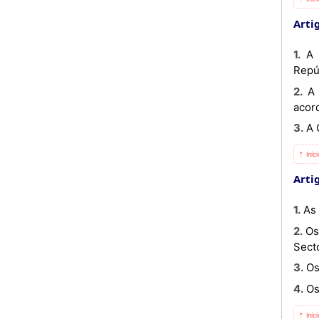
Artig
1. A Comissão é chefiada, conjuntamente, pelo Presidente da República de Angola e pelo Presidente da
Repú
2. A Comissão integra representantes governamentais das Partes, dos diferentes sectores de cooperação,
acor
3. 
⇡ Iníc
Artig
1. 
2. Os representantes do sector público e privado poderão ser convidados a participar nas reuniões dos Comités
Sect
3. 
4. 
⇡ Iníc