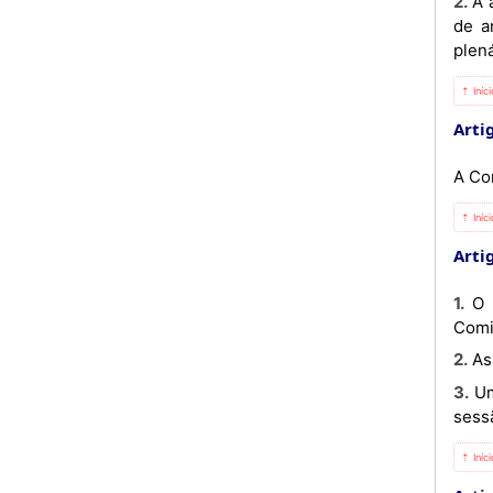
2. A agenda deverá ser comunicada a outra Parte, através dos canais diplomáticos com, pelo menos, 1 (um) mês
de a
plená
⇡ Iníc
Artig
A Co
⇡ Iníc
Arti
1. O resultado das deliberações de cada Comité Sectorial, assim como outras questões importantes para a
Comi
2. 
3. Um comunicado conjunto das discussões entre os Presidentes da Comissão poderá ser publicado em cada
sess
⇡ Iníc