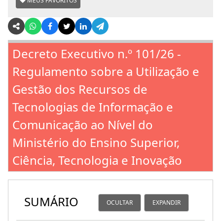
MEUS FAVORITOS
Decreto Executivo n.º 101/26 -
Regulamento sobre a Utilização e
Gestão dos Recursos de
Tecnologias de Informação e
Comunicação ao Nível do
Ministério do Ensino Superior,
Ciência, Tecnologia e Inovação
SUMÁRIO
OCULTAR
EXPANDIR