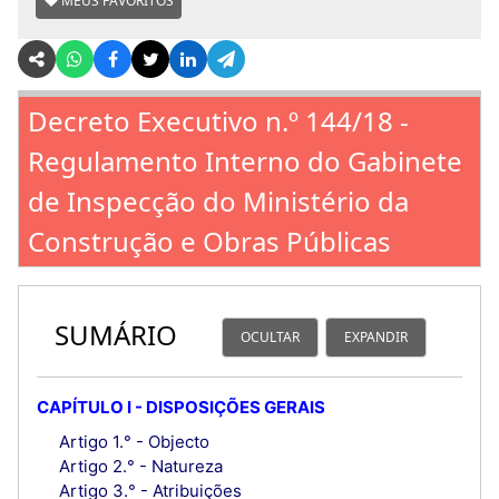
MEUS FAVORITOS
Decreto Executivo n.º 144/18 -
Regulamento Interno do Gabinete
de Inspecção do Ministério da
Construção e Obras Públicas
SUMÁRIO
OCULTAR
EXPANDIR
CAPÍTULO I - DISPOSIÇÕES GERAIS
Artigo 1.° - Objecto
Artigo 2.° - Natureza
Artigo 3.° - Atribuições