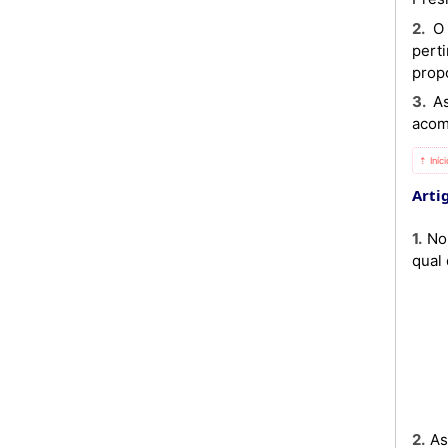
2. O Ministro da Construção e Obras Públicas submete ao Plenário do CTOP as matérias que considere
pert
prop
3. As convocatórias das reuniões deverão ser enviadas com pelo menos 5 (cinco) dias de antecedência e
acom
⇡ Iníc
Artig
1. No final de cada reunião do CTOP será lavrada a respectiva Acta que deve ser assinada pelo Secretariado, na
qual 
2. As cópias das actas serão enviadas a todos os membros, que poderão apresentar, no prazo máximo de oitos