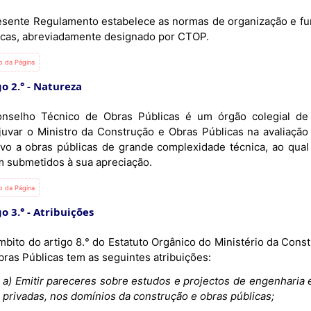
esente Regulamento estabelece as normas de organização e f
icas, abreviadamente designado por CTOP.
io da Página
o 2.°
Natureza
nselho Técnico de Obras Públicas é um órgão colegial de a
juvar o Ministro da Construção e Obras Públicas na avaliação
tivo a obras públicas de grande complexidade técnica, ao qua
m submetidos à sua apreciação.
io da Página
o 3.°
Atribuições
mbito do artigo 8.° do Estatuto Orgânico do Ministério da Cons
bras Públicas tem as seguintes atribuições:
a) Emitir pareceres sobre estudos e projectos de engenharia 
privadas, nos domínios da construção e obras públicas;