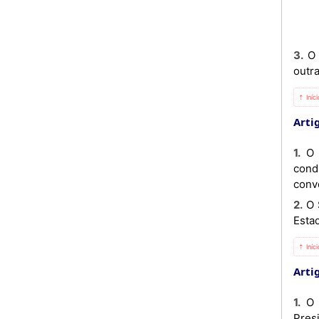
3. O Presidente do Conselho Técnico de Obras Públicas pode convidar técnicos especializados do Sector ou
outr
⇡ Iníc
Artig
1. O Conselho Técnico de Obras Públicas é apoiado por um Secretariado ao qual compete assegurar as
cond
conv
2. O Secretariado é composto pelos Directores dos Gabinetes do Ministro, que coordena e dos Secretários de
Esta
⇡ Iníc
Artig
1. O Conselho Técnico de Obras Públicas reúne ordinariamente uma vez por mês por convocação do seu
Pres