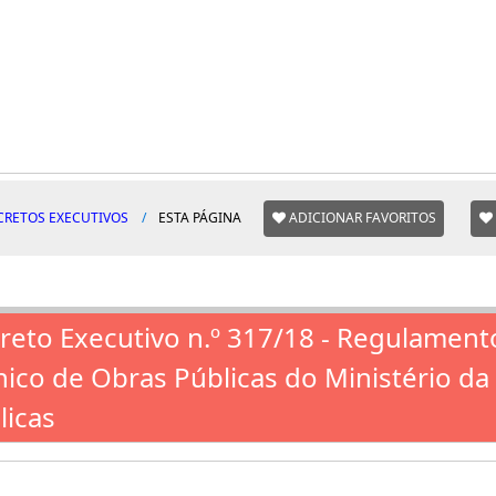
CRETOS EXECUTIVOS
ESTA PÁGINA
ADICIONAR FAVORITOS
reto Executivo n.º 317/18 - Regulament
nico de Obras Públicas do Ministério d
licas