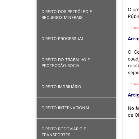
O pr
DIREITO DOS PETRÓLEO E
Públ
RECURSOS MINERAIS
⇡ Iníc
Artig
DIREITO PROCESSUAL
O Co
coad
DIREITO DO TRABALHO E
rela
PROTECÇÃO SOCIAL
seja
⇡ Iníc
DIREITO IMOBILIÁRIO
Artig
No â
DIREITO INTERNACIONAL
de O
DIREITO RODOVIÁRIO E
TRANSPORTES