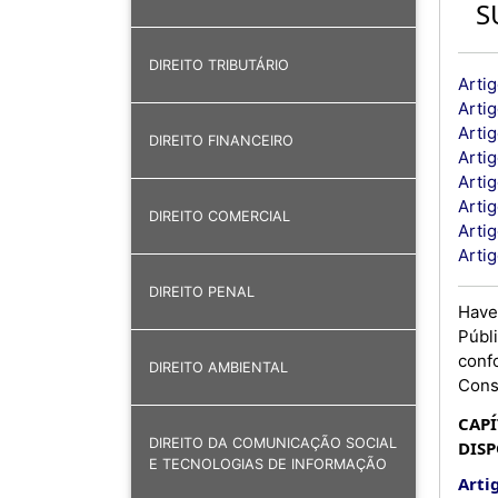
S
DIREITO TRIBUTÁRIO
Artig
Artig
Artig
DIREITO FINANCEIRO
Arti
Artig
Artig
DIREITO COMERCIAL
Artig
Arti
DIREITO PENAL
Have
Públ
conf
DIREITO AMBIENTAL
Cons
CAPÍ
DIREITO DA COMUNICAÇÃO SOCIAL
DISP
E TECNOLOGIAS DE INFORMAÇÃO
Artig