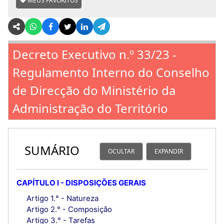
MEUS FAVORITOS
Decreto Executivo n.º 33/23 -
Regulamento Interno do Conselho
de Direcção do Ministério da
Administração do Território
SUMÁRIO
OCULTAR
EXPANDIR
CAPÍTULO I - DISPOSIÇÕES GERAIS
Artigo 1.° - Natureza
Artigo 2.° - Composição
Artigo 3.° - Tarefas