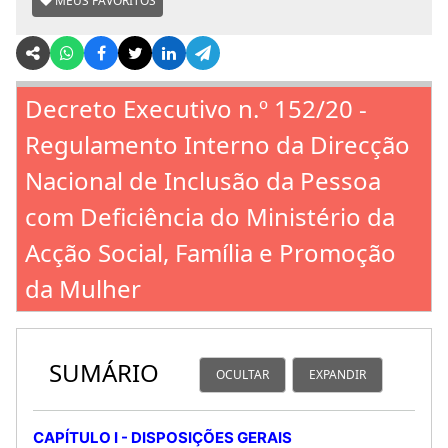
MEUS FAVORITOS
Decreto Executivo n.º 152/20 -
Regulamento Interno da Direcção
Nacional de Inclusão da Pessoa
com Deficiência do Ministério da
Acção Social, Família e Promoção
da Mulher
SUMÁRIO
OCULTAR
EXPANDIR
CAPÍTULO I - DISPOSIÇÕES GERAIS