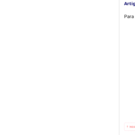
Artig
Para
⇡ Iníc