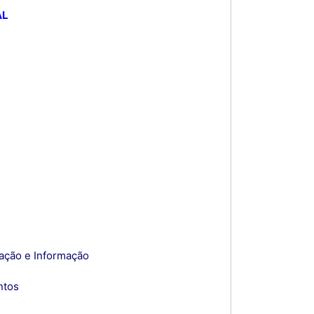
AL
tação e Informação
ntos