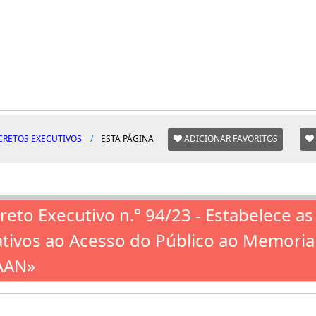
CRETOS EXECUTIVOS
ESTA PÁGINA
ADICIONAR FAVORITOS
reto Executivo n.° 94/23 - Estabelece a
ativos ao Acesso do Público ao Memoria
AAN»