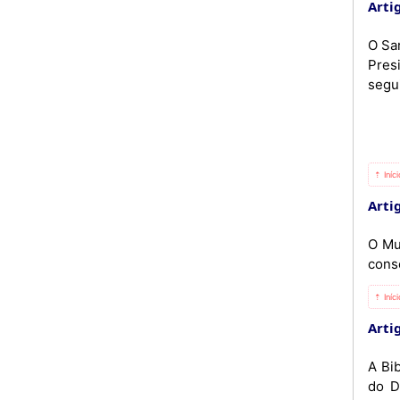
Artig
O Sa
Presi
segu
⇡ Iníc
Artig
O Mu
cons
⇡ Iníc
Artig
A Bib
do D