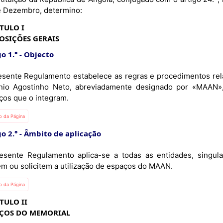
e Dezembro, determino:
TULO I
OSIÇÕES GERAIS
o 1.°
Objecto
esente Regulamento estabelece as regras e procedimentos rela
nio Agostinho Neto, abreviadamente designado por «MAAN»,
ços que o integram.
io da Página
o 2.°
Âmbito de aplicação
esente Regulamento aplica-se a todas as entidades, singular
tem ou solicitem a utilização de espaços do MAAN.
io da Página
TULO II
AÇOS DO MEMORIAL