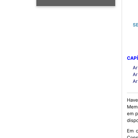
S
CAPÍ
Ar
Ar
Ar
Have
Memo
em p
disp
Em c
Cons