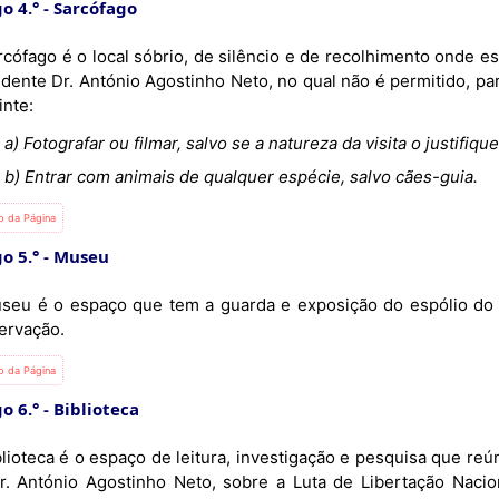
o 4.°
Sarcófago
rcófago é o local sóbrio, de silêncio e de recolhimento onde e
dente Dr. António Agostinho Neto, no qual não é permitido, para
inte:
a) Fotografar ou filmar, salvo se a natureza da visita o justifiq
b) Entrar com animais de qualquer espécie, salvo cães-guia.
io da Página
o 5.°
Museu
seu é o espaço que tem a guarda e exposição do espólio do D
ervação.
io da Página
o 6.°
Biblioteca
lioteca é o espaço de leitura, investigação e pesquisa que reún
r. António Agostinho Neto, sobre a Luta de Libertação Nacio