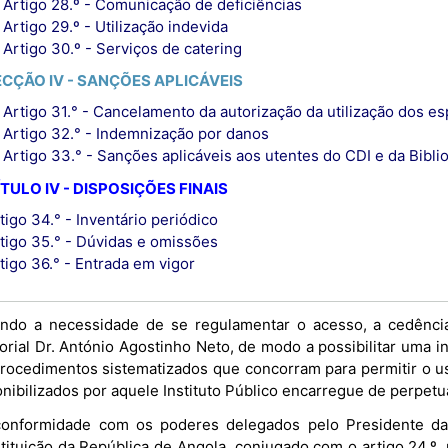
Artigo 28.º - Comunicação de deficiências
Artigo 29.º - Utilização indevida
Artigo 30.º - Serviços de catering
ECÇÃO IV - SANÇÕES APLICÁVEIS
Artigo 31.° - Cancelamento da autorização da utilização dos e
Artigo 32.° - Indemnização por danos
Artigo 33.° - Sanções aplicáveis aos utentes do CDI e da Bibli
TULO IV - DISPOSIÇÕES FINAIS
tigo 34.° - Inventário periódico
tigo 35.° - Dúvidas e omissões
tigo 36.° - Entrada em vigor
ndo a necessidade de se regulamentar o acesso, a cedência
rial Dr. António Agostinho Neto, de modo a possibilitar uma in
rocedimentos sistematizados que concorram para permitir o us
onibilizados por aquele Instituto Público encarregue de perpet
onformidade com os poderes delegados pelo Presidente da 
tituição da República de Angola, conjugado com o artigo 24.º, 