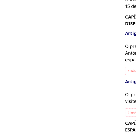
15 d
CAPÍ
DISP
Artig
O pr
Antó
espa
⇡ Iníc
Artig
O pr
visi
⇡ Iníc
CAPÍ
ESP