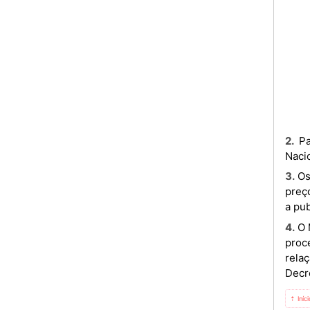
2. Para efeitos de actualização do PPI é aplicada a taxa de câmbio média de venda, publicada pelo Banco
Naci
3. Os agentes económicos, intervenientes na cadeia de valor do JET A1, devem proceder ao ajustamento do seu
preç
a pu
4. O Ministro das Finanças, enquanto Autoridade de Preços, em coordenação com os órgãos sectoriais de tutela,
proc
relaç
Decre
⇡ Iníc