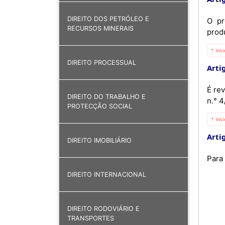
DIREITO DOS PETRÓLEO E
O pr
RECURSOS MINERAIS
produ
⇡ Iníc
DIREITO PROCESSUAL
Artig
É re
DIREITO DO TRABALHO E
n.° 4
PROTECÇÃO SOCIAL
⇡ Iníc
Artig
DIREITO IMOBILIÁRIO
Para
DIREITO INTERNACIONAL
DIREITO RODOVIÁRIO E
TRANSPORTES