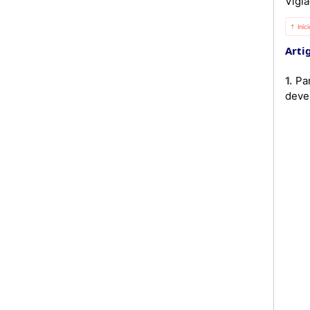
Vigia
⇡ Iníc
Artig
1. Para o cálculo do preço de comercialização do JET A1, para as categorias do produtor, grossista e retalhista,
deve