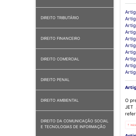
Artig
DIREITO TRIBUTÁRIO
Artig
Arti
Artig
Artig
DIREITO FINANCEIRO
Arti
Artig
Artig
DIREITO COMERCIAL
Artig
Arti
DIREITO PENAL
Artig
O pr
DIREITO AMBIENTAL
JET 
refer
DIREITO DA COMUNICAÇÃO SOCIAL
⇡ Iníc
E TECNOLOGIAS DE INFORMAÇÃO
Artig