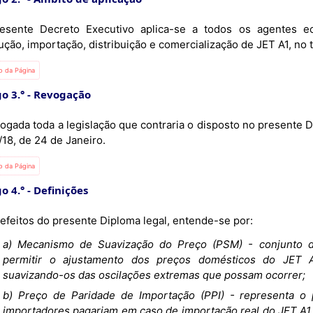
esente Decreto Executivo aplica-se a todos os agentes e
ção, importação, distribuição e comercialização de JET A1, no te
io da Página
o 3.°
Revogação
vogada toda a legislação que contraria o disposto no present
/18, de 24 de Janeiro.
io da Página
o 4.°
Definições
 efeitos do presente Diploma legal, entende-se por:
a) Mecanismo de Suavização do Preço (PSM) - conjunto 
permitir o ajustamento dos preços domésticos do JET A
suavizando-os das oscilações extremas que possam ocorrer;
b) Preço de Paridade de Importação (PPI) - representa o
importadores pagariam em caso de importação real do JET A1 