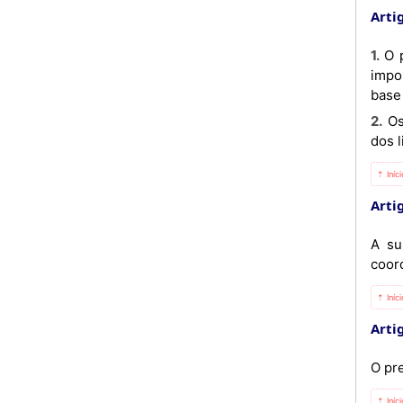
Artig
1. O preço do JET A1 pode ser actualizado mensalmente pelos agentes intervenientes na cadeia de produção,
impo
base
2. Os preços do JET A1, actualizados segundo o mecanismo previsto no número anterior, devem estar dentro
dos 
⇡ Iníc
Artig
A su
coor
⇡ Iníc
Artig
O pr
⇡ Iníc