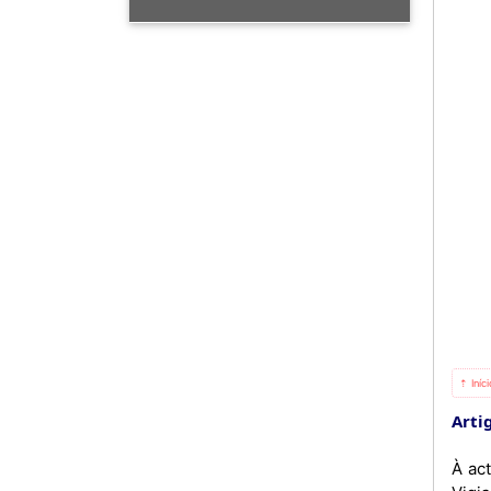
⇡ Iníc
Artig
À ac