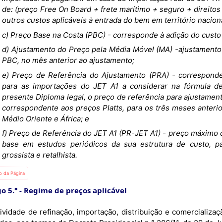
de: (preço Free On Board + frete marítimo + seguro + direito
outros custos aplicáveis à entrada do bem em território naciona
c) Preço Base na Costa (PBC) - corresponde à adição do cust
d) Ajustamento do Preço pela Média Móvel (MA) -ajustamento
PBC, no mês anterior ao ajustamento;
e) Preço de Referência do Ajustamento (PRA) - corresponde
para as importações do JET A1 a considerar na fórmula de
presente Diploma legal, o preço de referência para ajustament
correspondente aos preços Platts, para os três meses anterio
Médio Oriente e África; e
f) Preço de Referência do JET A1 (PR-JET A1) - preço máximo 
base em estudos periódicos da sua estrutura de custo, pa
grossista e retalhista.
io da Página
o 5.°
Regime de preços aplicável
tividade de refinação, importação, distribuição e comercializ