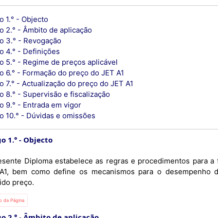
o 1.° - Objecto
o 2.° - Âmbito de aplicação
go 3.° - Revogação
o 4.° - Definições
o 5.° - Regime de preços aplicável
go 6.° - Formação do preço do JET A1
o 7.° - Actualização do preço do JET A1
o 8.° - Supervisão e fiscalização
o 9.° - Entrada em vigor
go 10.° - Dúvidas e omissões
o 1.°
Objecto
esente Diploma estabelece as regras e procedimentos para a 
A1, bem como define os mecanismos para o desempenho da a
ido preço.
io da Página
o 2.°
Âmbito de aplicação