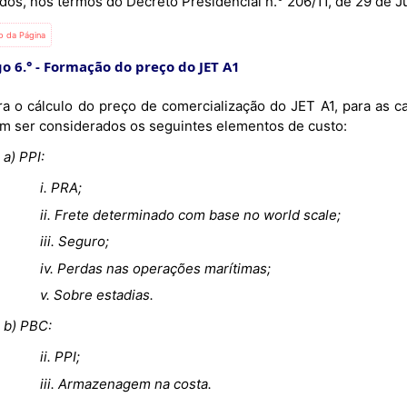
dos, nos termos do Decreto Presidencial n.° 206/11, de 29 de J
io da Página
o 6.°
Formação do preço do JET A1
m ser considerados os seguintes elementos de custo:
a) PPI:
i. PRA;
ii. Frete determinado com base no world scale;
iii. Seguro;
iv. Perdas nas operações marítimas;
v. Sobre estadias.
b) PBC:
ii. PPI;
iii. Armazenagem na costa.