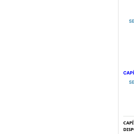
S
CAPÍ
S
CAPÍ
DISP