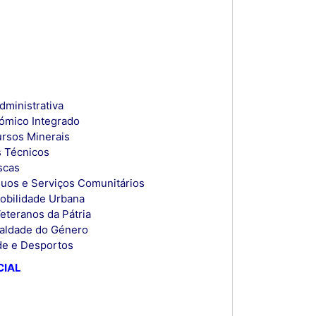
dministrativa
nómico Integrado
ursos Minerais
s Técnicos
scas
íduos e Serviços Comunitários
Mobilidade Urbana
eteranos da Pátria
gualdade do Género
ude e Desportos
CIAL