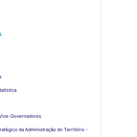
L
a
atística
 Vice-Governadores
atégico da Administração do Território -