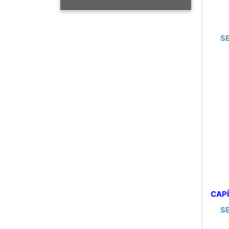
S
CAPÍ
S