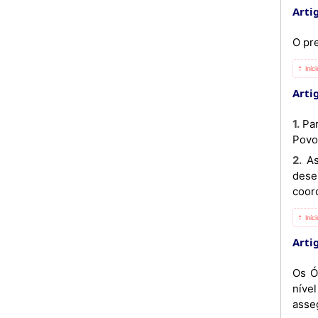
Artig
O pr
⇡ Iníc
Artig
1. Para efeitos de organização administrativa, a Província estrutura-se em Municípios, Comunas, Cidades, Vilas e
Povo
2. As relações entre os órgãos locais da Administração do Estado ao nível provincial, municipal e comunal
dese
coord
⇡ Iníc
Artig
Os Ó
níve
asse