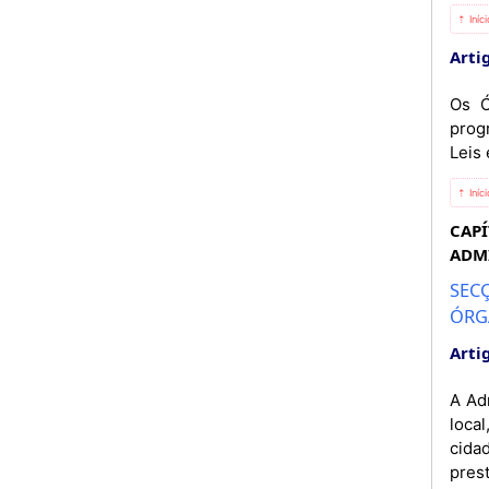
⇡ Iníc
Artig
Os Ó
progr
Leis 
⇡ Iníc
CAPÍ
ADM
SECÇ
ÓRG
Artig
A Ad
loca
cida
pres