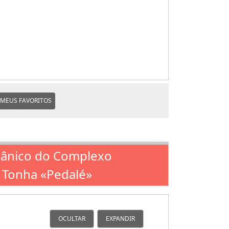
MEUS FAVORITOS
rgânico do Complexo
a Tonha «Pedalé»
OCULTAR
EXPANDIR