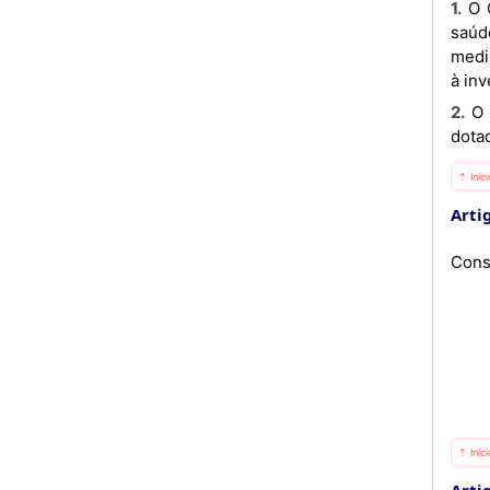
1. O Complexo Hospitalar General-de-Exército Pedro Maria Tonha «Pedalé» é um estabelecimento público de
saúd
medi
à inv
2. O Complexo Hospitalar General-de-Exército Pedro Maria Tonha «Pedalé» é uma pessoa colectiva pública,
dotad
⇡ Iníc
Artig
Cons
⇡ Iníc