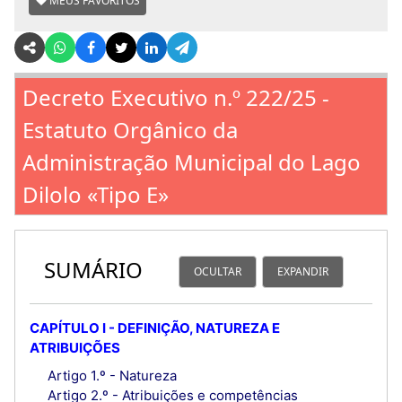
MEUS FAVORITOS
Decreto Executivo n.º 222/25 -
Estatuto Orgânico da
Administração Municipal do Lago
Dilolo «Tipo E»
SUMÁRIO
OCULTAR
EXPANDIR
CAPÍTULO I - DEFINIÇÃO, NATUREZA E
ATRIBUIÇÕES
Artigo 1.º - Natureza
Artigo 2.º - Atribuições e competências