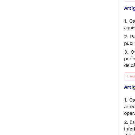
Artig
1. Os Preços ex-Refinaria serão revistos periodicamente sempre que se verificar uma variação no preço de
aqui
2. Para efeitos do presente Diploma, a taxa de câmbio será igual à média dos câmbios diários de compra
publ
3. Os preços ex-Refinaria revistos nos termos dos números anteriores, aplicar-se-ão a partir do início do
perí
de c
⇡ Iníc
Artig
1. Os preços de venda ao público dos produtos derivados que integram o regime dos preços livres, serão
arre
oper
2. Estes preços serão igualmente ajustados periodicamente sempre que se verificar uma variação superior ou
infe