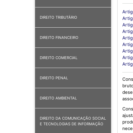
Arti
DIREITO TRIBUTÁRIO
Artig
Artig
Artig
Arti
DIREITO FINANCEIRO
Artig
Artig
Arti
DIREITO COMERCIAL
Artig
DIREITO PENAL
Cons
brut
dese
assoc
DIREITO AMBIENTAL
Cons
ajus
DIREITO DA COMUNICAÇÃO SOCIAL
prod
E TECNOLOGIAS DE INFORMAÇÃO
nece