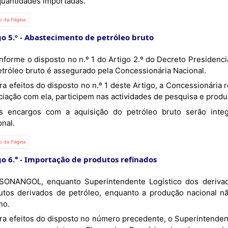
quantidades importadas.
io da Página
o 5.º
Abastecimento de petróleo bruto
etróleo bruto é assegurado pela Concessionária Nacional.
iação com ela, participem nas actividades de pesquisa e produç
onal.
io da Página
o 6.°
Importação de produtos refinados
utos derivados de petróleo, enquanto a produção nacional nã
no.