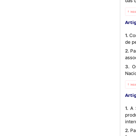
das 
⇡ Iníc
Artig
1. Conforme o disposto no n.º 1 do Artigo 2.º do Decreto Presidencial n.° 1/12, de 4 de Janeiro, o abastecimento
de p
2. Para efeitos do disposto no n.º 1 deste Artigo, a Concessionária recorre, se necessário, às empresas que, em
assoc
3. Os encargos com a aquisição do petróleo bruto serão integralmente suportados pela Concessionária
Naci
⇡ Iníc
Artig
1. A SONANGOL, enquanto Superintendente Logístico dos derivados de petróleo recorrerá à importação de
prod
inter
2. Para efeitos do disposto no número precedente, o Superintendente logístico dos Derivados de Petróleo deve