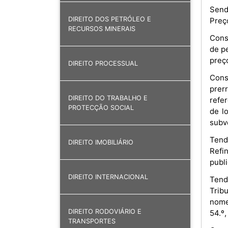
Send
DIREITO DOS PETRÓLEO E
Preç
RECURSOS MINERAIS
Cons
de pe
preç
DIREITO PROCESSUAL
Cons
prer
DIREITO DO TRABALHO E
refe
PROTECÇÃO SOCIAL
de l
subv
Tend
DIREITO IMOBILIÁRIO
Refi
publi
DIREITO INTERNACIONAL
Tend
Trib
nome
DIREITO RODOVIÁRIO E
54.º,
TRANSPORTES