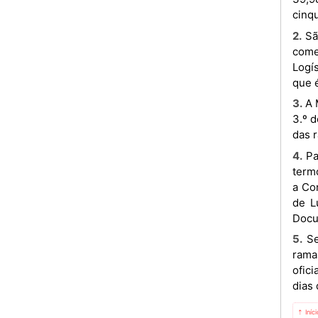
cinq
2. São actualizados os demais preços e margens das actividades de refinação, de logística, de distribuição e de
come
Logí
que 
3. A Margem de Refinação incorporada ao Preço ex-Refinaria, conforme o ponto ii) da alínea a) do n.º 1 do Artigo
3.º d
das r
4. Para a recolha ao Tesouro Nacional do valor apurado na venda do petróleo bruto da pertença do Estado, nos
termo
a Co
de L
Docu
5. Sempre que necessário, os Preços ex-Refinaria serão automaticamente actualizados na base do custo das
rama
ofici
dias
⇡ Iníc