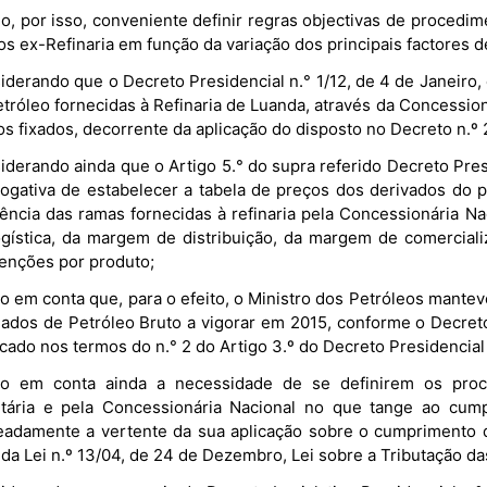
o, por isso, conveniente definir regras objectivas de procedi
os ex-Refinaria em função da variação dos principais factores
iderando que o Decreto Presidencial n.° 1/12, de 4 de Janeiro
tróleo fornecidas à Refinaria de Luanda, através da Concession
os fixados, decorrente da aplicação do disposto no Decreto n.º
iderando ainda que o Artigo 5.° do supra referido Decreto Pres
rogativa de estabelecer a tabela de preços dos derivados do 
rência das ramas fornecidas à refinaria pela Concessionária 
ogística, da margem de distribuição, da margem de comercial
enções por produto;
o em conta que, para o efeito, o Ministro dos Petróleos mantev
nados de Petróleo Bruto a vigorar em 2015, conforme o Decret
cado nos termos do n.° 2 do Artigo 3.º do Decreto Presidencial 
o em conta ainda a necessidade de se definirem os proc
utária e pela Concessionária Nacional no que tange ao cump
adamente a vertente da sua aplicação sobre o cumprimento da
 da Lei n.º 13/04, de 24 de Dezembro, Lei sobre a Tributação da