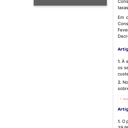
Cons
taxa
Em c
Cons
Feve
Decr
Artig
1. À semelhança do aplicado para o Fuel Leve, o Fuel Pesado, o Asfalto, o Jet e a Gasolina, o Gasóleo passa a ter
os s
cust
2. Nos termos do número anterior, cessa, então, a obrigação do Estado com o custeio de quaisquer subvenções
sobr
⇡ Iníc
Artig
1. O preço de venda das ramas fornecidas à Refinaria de Luanda pela Concessionária Nacional é fixado em US$
39,9