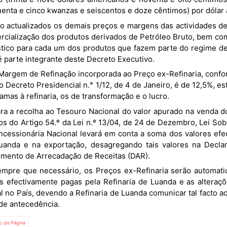
uenta e cinco kwanzas e seiscentos e doze cêntimos) por dólar
rcialização dos produtos derivados de Petróleo Bruto, bem co
stico para cada um dos produtos que fazem parte do regime de
é parte integrante deste Decreto Executivo.
o Decreto Presidencial n.° 1/12, de 4 de Janeiro, é de 12,5%, e
amas à refinaria, os de transformação e o lucro.
s do Artigo 54.º da Lei n.º 13/04, de 24 de Dezembro, Lei Sobr
ncessionária Nacional levará em conta a soma dos valores efe
uanda e na exportação, desagregando tais valores na Decla
mento de Arrecadação de Receitas (DAR).
s efectivamente pagas pela Refinaria de Luanda e as alteraç
al no País, devendo a Refinaria de Luanda comunicar tal facto 
 de antecedência.
io da Página