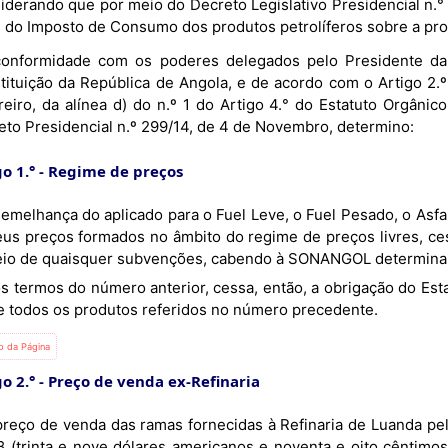
iderando que por meio do Decreto Legislativo Presidencial n.° 
s do Imposto de Consumo dos produtos petrolíferos sobre a pro
onformidade com os poderes delegados pelo Presidente da 
tituição da República de Angola, e de acordo com o Artigo 2.º
reiro, da alínea d) do n.º 1 do Artigo 4.° do Estatuto Orgânic
eto Presidencial n.º 299/14, de 4 de Novembro, determino:
o 1.°
Regime de preços
eus preços formados no âmbito do regime de preços livres, ce
eio de quaisquer subvenções, cabendo à SONANGOL determinar 
e todos os produtos referidos no número precedente.
io da Página
o 2.°
Preço de venda ex-Refinaria
8 (trinta e nove dólares americanos e noventa e oito cêntimos