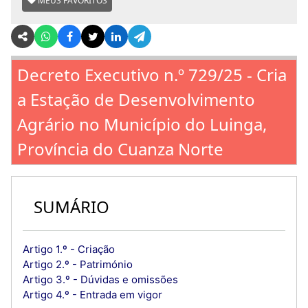
MEUS FAVORITOS
Decreto Executivo n.º 729/25 - Cria
a Estação de Desenvolvimento
Agrário no Município do Luinga,
Província do Cuanza Norte
SUMÁRIO
Artigo 1.º - Criação
Artigo 2.º - Património
Artigo 3.º - Dúvidas e omissões
Artigo 4.º - Entrada em vigor