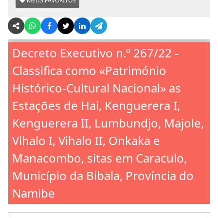
MEUS FAVORITOS
Decreto Executivo n.º 267/22 -
Classifica como «Património
Histórico-Cultural Nacional» as
Estações de Hai, Kenguerera I,
Kenguerera II, Lumbundjo, Majole,
Vihalo I, Vihalo II, Onkaka e
Manacombo, sitas em Caraculo,
Município da Bibala, Província do
Namibe