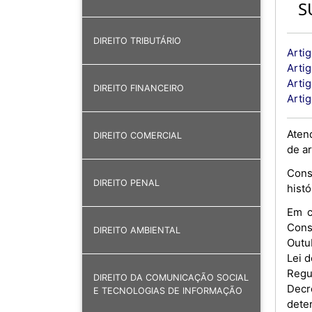
S
DIREITO TRIBUTÁRIO
Artig
Artig
Arti
DIREITO FINANCEIRO
Artig
Aten
DIREITO COMERCIAL
de ar
Cons
DIREITO PENAL
histó
Em c
Cons
DIREITO AMBIENTAL
Outub
Lei d
Regu
DIREITO DA COMUNICAÇÃO SOCIAL
Decr
E TECNOLOGIAS DE INFORMAÇÃO
dete