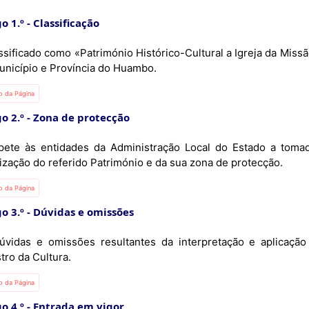
o 1.º
Classificação
ssificado como «Património Histórico-Cultural a Igreja da Miss
unicípio e Província do Huambo.
io da Página
o 2.º
Zona de protecção
ete às entidades da Administração Local do Estado a tomad
ização do referido Património e da sua zona de protecção.
io da Página
o 3.º
Dúvidas e omissões
úvidas e omissões resultantes da interpretação e aplicaçã
tro da Cultura.
io da Página
o 4.º
Entrada em vigor