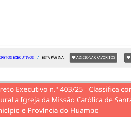
CRETOS EXECUTIVOS
ESTA PÁGINA
ADICIONAR FAVORITOS
reto Executivo n.º 403/25 - Classifica c
tural a Igreja da Missão Católica de San
icípio e Província do Huambo