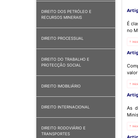
Artig
DIREITO DOS PETRÓLEO E
RECURSOS MINERAIS
É cla
no M
DIREITO PROCESSUAL
⇡ Iníc
Artig
DIREITO DO TRABALHO E
Comp
PROTECÇÃO SOCIAL
valor
⇡ Iníc
DIREITO IMOBILIÁRIO
Artig
DIREITO INTERNACIONAL
As d
Minis
⇡ Iníc
DIREITO RODOVIÁRIO E
TRANSPORTES
Artig