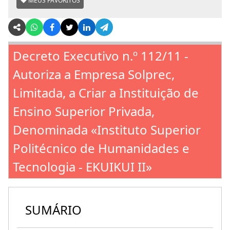
MEUS FAVORITOS
Decreto Executivo n.º 112/11 -
Autoriza a Empresa Solprec,
Limitada, a Criar a Instituição de
Ensino Superior Privada,
Denominada «Instituto Superior
Politécnico de Humanidades e
Tecnologia - EKUIKUI II»
SUMÁRIO