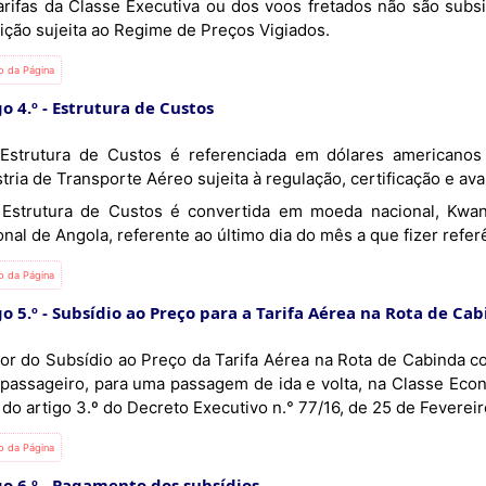
arifas da Classe Executiva ou dos voos fretados não são subs
nição sujeita ao Regime de Preços Vigiados.
io da Página
o 4.º
Estrutura de Custos
tria de Transporte Aéreo sujeita à regulação, certificação e ava
nal de Angola, referente ao último dia do mês a que fizer refer
io da Página
o 5.º
Subsídio ao Preço para a Tarifa Aérea na Rota de Ca
lor do Subsídio ao Preço da Tarifa Aérea na Rota de Cabinda co
 passageiro, para uma passagem de ida e volta, na Classe Eco
 do artigo 3.º do Decreto Executivo n.° 77/16, de 25 de Fevereir
io da Página
o 6.º
Pagamento dos subsídios