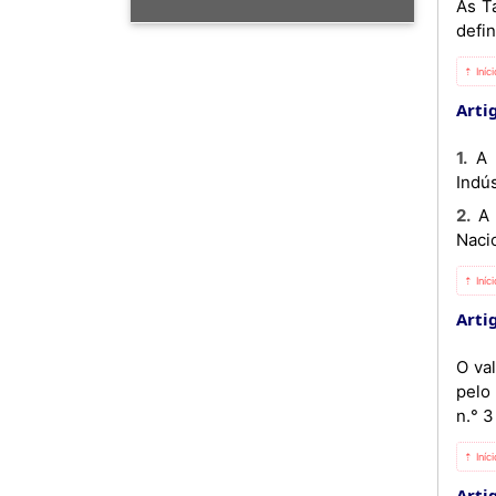
As T
defi
⇡ Iníc
Artig
1. A Estrutura de Custos é referenciada em dólares americanos (U$S) para garantir a comparabilidade na
Indús
2. A Estrutura de Custos é convertida em moeda nacional, Kwanza, de acordo ao câmbio oficial do Banco
Nacio
⇡ Iníc
Artig
O va
pelo
n.° 3
⇡ Iníc
Artig