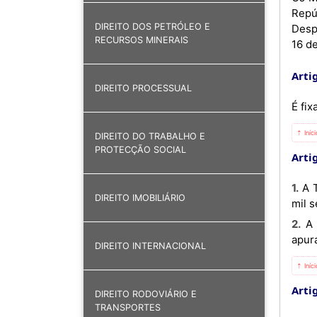
Repú
DIREITO DOS PETRÓLEO E
Despa
RECURSOS MINERAIS
16 de
Artig
DIREITO PROCESSUAL
É fi
⇡ Iníc
DIREITO DO TRABALHO E
PROTECÇÃO SOCIAL
Artig
1. A Tarifa Económica de ida e volta para a Rota de Cabinda não deve ser superior a Kz: 27.726,00 (vinte e sete
DIREITO IMOBILIÁRIO
mil s
2. A tarifa referida no número anterior é obtida por dedução de um subsídio ao preço, conforme os custos
apur
DIREITO INTERNACIONAL
⇡ Iníc
Artig
DIREITO RODOVIÁRIO E
TRANSPORTES