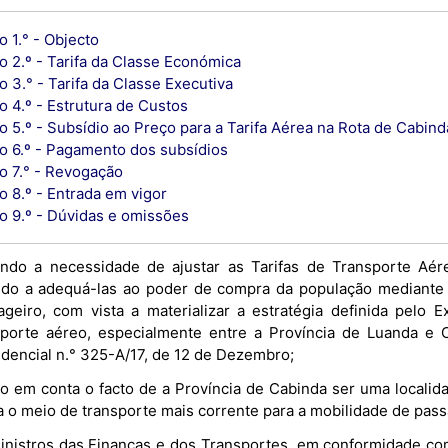
o 1.° - Objecto
o 2.º - Tarifa da Classe Económica
o 3.° - Tarifa da Classe Executiva
o 4.º - Estrutura de Custos
o 5.º - Subsídio ao Preço para a Tarifa Aérea na Rota de Cabind
go 6.º - Pagamento dos subsídios
go 7.° - Revogação
o 8.º - Entrada em vigor
go 9.º - Dúvidas e omissões
ndo a necessidade de ajustar as Tarifas de Transporte Aér
ndo a adequá-las ao poder de compra da população mediante
ageiro, com vista a materializar a estratégia definida pelo 
sporte aéreo, especialmente entre a Província de Luanda e 
idencial n.° 325-A/17, de 12 de Dezembro;
o em conta o facto de a Província de Cabinda ser uma localidad
a o meio de transporte mais corrente para a mobilidade de pass
inistros das Finanças e dos Transportes, em conformidade co