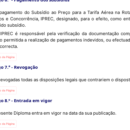
os e Concorrência, IPREC, designado, para o efeito, como en
ido subsídio.
o permitida a realização de pagamentos indevidos, ou efectu
correcta.
io da Página
o 7.°
Revogação
revogadas todas as disposições legais que contrariem o dispos
io da Página
o 8.º
Entrada em vigor
esente Diploma entra em vigor na data da sua publicação.
io da Página