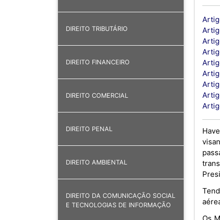
Artig
DIREITO TRIBUTÁRIO
Artig
Artig
Artig
Artig
DIREITO FINANCEIRO
Arti
Arti
Artig
DIREITO COMERCIAL
Arti
DIREITO PENAL
Have
visa
pass
tran
DIREITO AMBIENTAL
Pres
Tend
DIREITO DA COMUNICAÇÃO SOCIAL
aére
E TECNOLOGIAS DE INFORMAÇÃO
Os M