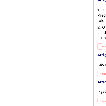
1. O pagamento do Subsídio ao Preço para a Tarifa Aérea na Rota de Cabinda é efectuado pelo Instituto de
Preç
refer
2. O IPREC é responsável pela verificação da documentação comprovativa da elegibilidade do subsídio, não
send
ou in
⇡ Iníc
Artig
São 
⇡ Iníc
Artig
O pr
⇡ Iníc